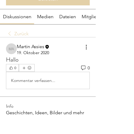
Diskussionen
Medien
Dateien
Mitglieder
Zurück
Martin Assies
Martin Assies
19. Oktober 2020
Hallo
0
0
Kommentar verfassen...
Info
Geschichten, Ideen, Bilder und mehr
teilen!